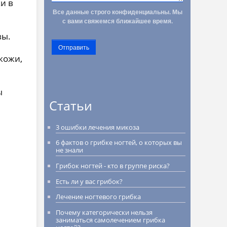
и в
Все данные строго конфиденциальны. Мы
с вами свяжемся ближайшее время.
вы.
Отправить
кожи,
ы
Статьи
3 ошибки лечения микоза
6 фактов о грибке ногтей, о которых вы
не знали
Грибок ногтей - кто в группе риска?
Есть ли у вас грибок?
Лечение ногтевого грибка
Почему категорически нельзя
заниматься самолечением грибка