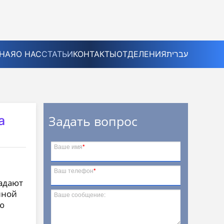
НАЯ
О НАС
СТАТЬИ
КОНТАКТЫ
ОТДЕЛЕНИЯ
עברית
Задать вопрос
а
Ваше имя
*
Ваш телефон
*
радают
нной
Ваше сообщение:
ю