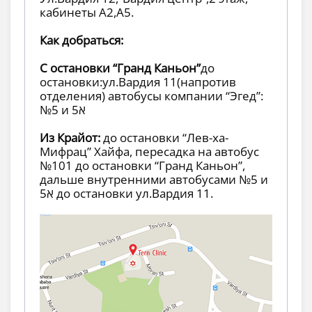
кабинеты А2,А5.
Как добраться:
C остановки “Гранд Каньон”
до
остановки:ул.Вардия 11(напротив
отделения) автобусы компании “Эгед”:
№5 и 5א
Из Крайот:
до остановки “Лев-ха-
Мифрац” Хайфа, пересадка на автобус
№101 до остановки “Гранд Каньон”,
дальше внутренними автобусами №5 и
5א до остановки ул.Вардия 11.