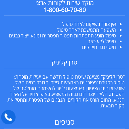
מוקד שירות לקוחות ארצי
1-800-60-70-80
אין צורך בשיקום לאחר טיפול
השפעה מתמשכת לאחר טיפול
טיפול מונע התפתחות תפטיר הפטרייה ומונע ייצור נבגים
טיפול ללא כאב
חיטוי נגד חיידקים
טרן קליניק
“טרן קליניק” מציעה שיטת טיפול חדשה עם יעילות מוכחת:
טיפול בפטרת ציפורניים באמצעות לייזר. מדובר בטיהור של
שורש ולוחית הציפורן באמצעות לייזר להשמדה מוחלטת של
הפטרת. הלייזר יוצר חום גבוה המשפיע באופן אחיד על האזור
הנגוע. החום הורס את הקורים והנבגים של הפטרת ומחסל את
מקור הבעיה.
סניפים