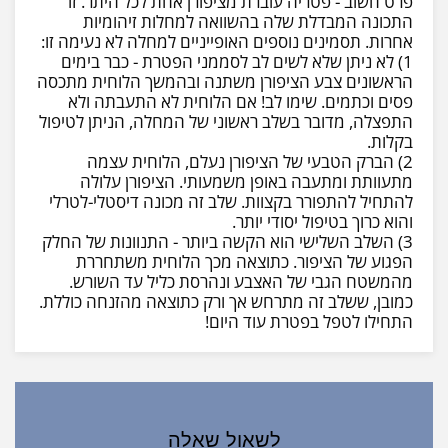
פרט חשוב - פטריה עוברת מציפורן אחת לכל היתר. זו
התכונה המבדלת שלה בהשוואה למחלות זיהומיות
אחרות. תסמינים נוספים האופייניים למחלה לא נעימה זו:
1) לא ניתן שלא לשים לב לסממני הפטרת - כבר בימים
הראשונים צבע הציפורן משתנה ובהמשך הלוחית מתכסה
פסים וכתמים. שימו לב! אם הלוחית לא התעבתה ולא
התפצלה, מדובר בשלב ראשוני של המחלה, הניתן לטיפול
בקלות.
2) הברק הטבעי של הציפורן נעלם, הלוחית עצמה
מתעוותת ומתעבה באופן משמעותי. הציפורן עלולה
להתחיל להתפורר בקצוות. שלב זה מכונה דיסטלי-לטרלי
והוא כרוך בטיפול יסודי יותר.
3) השלב השלישי הוא הקשה ביותר - התנוונות של החלק
הפגוע של הציפור. כתוצאה מכך הלוחית משתחררת
מהמשטח הגבי של האצבע ונהרסת כליל עד השורש.
כמובן, ששלב זה מתרחש אך ורק כתוצאה מהזנחה כוללת.
התחילו לטפל בפטרת עוד היום!
לשאול שאלה