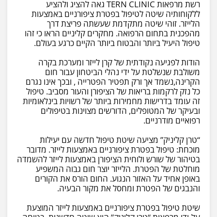
רשת מרפאות TERN CLINIC גאה להציג ולהציע
ללקוחותיה שיטה לטיפול בפטרת ציפורניים באמצעות
הלייזר. זוהי שיטה מתקדמת שעשתה פריצת דרך
מהפכנית בתחום הרפואה. מחקרים קליניים הראו כי זהו
טיפול היעיל ביותר והבטוח ביותר הקיים כרגע בעולם.
הודות לפגיעה נקודתית של קרן לייזר ומערכת בקרה
משולבת שנשלטת על ידי נהלי הביטחון עבור חום
הקרינה,נשמד אך ורק תפטיר הפטרייה , ובכך אינו נגרם
כל נזק לרקמות בריאות של הציפורן והעור מסביב. טיפול
זה עומד בדרישות מחמירות ביותר של רשויות בינלאומיות
ובעיקר של המטופלים, הדורשים מצוינות בטיפולים
רפואיים מודרניים.
“טרן קליניק” מציעה שיטת טיפול חדשה עם יעילות
מוכחת: טיפול בפטרת ציפורניים באמצעות לייזר. מדובר
בטיהור של שורש ולוחית הציפורן באמצעות לייזר להשמדה
מוחלטת של הפטרת. הלייזר יוצר חום גבוה המשפיע
באופן אחיד על האזור הנגוע. החום הורס את הקורים
והנבגים של הפטרת ומחסל את מקור הבעיה.
שיטת טיפול בפטרת ציפורניים באמצעות לייזר המוצעת