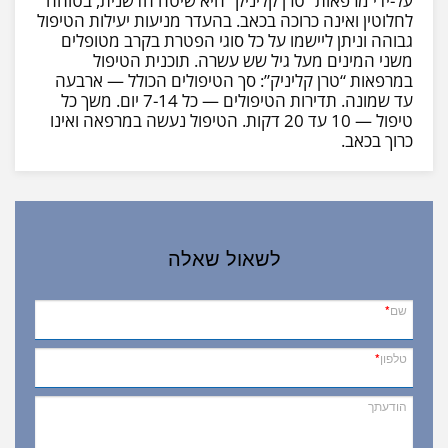
על-ידי מרפאות “טרן קליניק” היא שיטה חדשנית, בטוחה
לחלוטין ואינה כרוכה בכאב. בהעדר מניעות יעילות הטיפול
גבוהה וניתן ליישמו על כל סוגי הפטרת בקרב מטופלים
משני המינים מעל גיל שש עשרה. תוכנית הטיפול
במרפאות “טרן קליניק”: סך הטיפולים הכולל — ארבעה
עד שמונה. תדירות הטיפולים — כל 7-14 יום. משך כל
טיפול — 10 עד 20 דקות. הטיפול נעשה במרפאה ואינו
כרוך בכאב.
לשאול שאלה
שם
*
טלפון
*
הודעתך